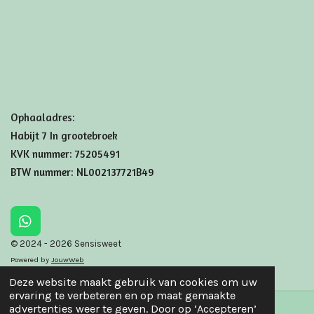
Ophaaladres:
Habijt 7 In grootebroek
KVK nummer: 75205491
BTW nummer: NL002137721B49
W
h
© 2024 - 2026 Sensisweet
a
Powered by
JouwWeb
t
s
Deze website maakt gebruik van cookies om uw
A
ervaring te verbeteren en op maat gemaakte
p
advertenties weer te geven. Door op ‘Accepteren’