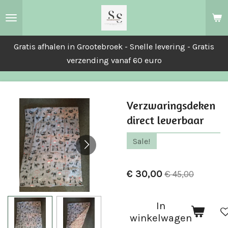
Ga
direct
naar
Gratis afhalen in Grootebroek - Snelle levering - Gratis
de
verzending vanaf 60 euro
hoofdinhoud
Verzwaringsdeken
direct leverbaar
Sale!
€ 30,00
€ 45,00
In
winkelwagen