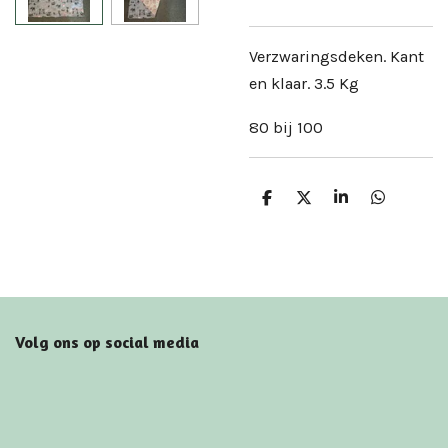
Verzwaringsdeken. Kant
en klaar. 3.5 Kg
80 bij 100
D
D
S
D
e
e
h
e
l
e
a
l
e
l
r
e
n
e
n
Volg ons op social media