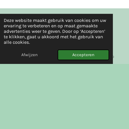
Deze website maakt gebruik van cookies om uw
Volg ons op social media
ervaring te verbeteren en op maat gemaakte
advertenties weer te geven. Door op ‘Accepteren’
te klikken, gaat u akkoord met het gebruik van
alle cookies.
Afwijzen
Accepteren
E-mailadres
Facebook
WhatsApp
Ophaaladres:
Habijt 7 In grootebroek
KVK nummer: 75205491
BTW nummer: NL002137721B49