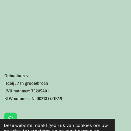
Ophaaladres:
Habijt 7 In grootebroek
KVK nummer: 75205491
BTW nummer: NL002137721B49
W
Deze website maakt gebruik van cookies om uw
h
© 2024 - 2026 Sensisweet
ervaring te verbeteren en op maat gemaakte