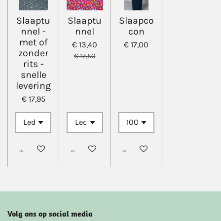
Slaaptu
Slaaptu
Slaapco
nnel -
nnel
con
met of
€ 13,40
€ 17,00
zonder
€ 17,50
rits -
snelle
levering
€ 17,95
Bekijk details
Bekijk details
In winkelwagen
Volg ons op social media