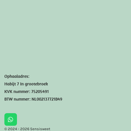
s
A
p
p
Ophaaladres:
Habijt 7 In grootebroek
KVK nummer: 75205491
BTW nummer: NL002137721B49
W
h
© 2024 - 2026 Sensisweet