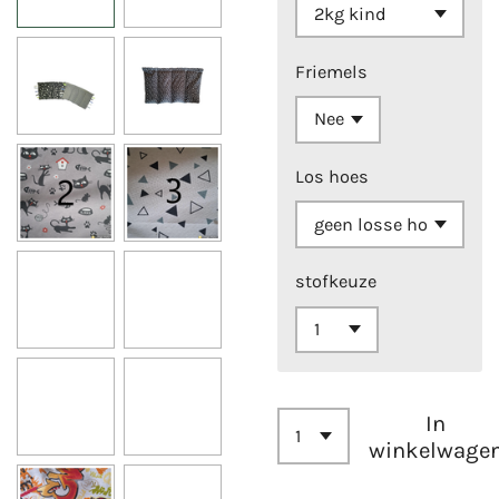
Friemels
Los hoes
stofkeuze
In
winkelwage