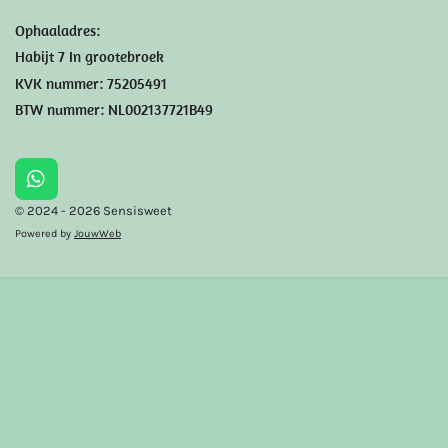
Ophaaladres:
Habijt 7 In grootebroek
KVK nummer: 75205491
BTW nummer: NL002137721B49
W
h
© 2024 - 2026 Sensisweet
a
Powered by
JouwWeb
t
s
A
p
p